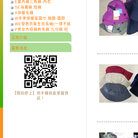
E童內褲三角褲-內衣.
SE海灘褲.短褲
A保暖毛襪
W冬季保暖區圍巾.頸圈-圍脖
WE發熱衣衛生衣長袖(一律不挑
P男女內搭褲刷毛褲.九分褲.短
色)-7
褲
公司介紹
最新消息
【隨拍即上】用手機就能掌握資
訊！