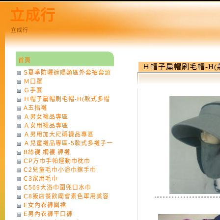
立成行
立成行
首頁
Ｈ帽子扁帽刷毛帽-H
S夏季防曬遮陽類區外套袖套頭
Ｍ口罩
巾
Ｇ手套
Ｈ帽子扁帽刷毛帽-H(款式多帽
A五指襪
子一律不挑色)
Ａ男女襪品專區
Ａ女用襪品專區
Ａ男用加大尺碼襪品專區
Ａ兒童襪品專區-5款式多襪子一
B絲襪.網襪.褲襪
律不挑款式花色)
CP方巾手帕運動巾枕巾
C2兒童毛巾小浴巾擦手巾
C3家用毛巾
C569大浴巾圍兜口水巾
C8飯店餐飲廟會素色軍用美容
E女內衣褲圍裙
巾
E男內衣褲平口褲