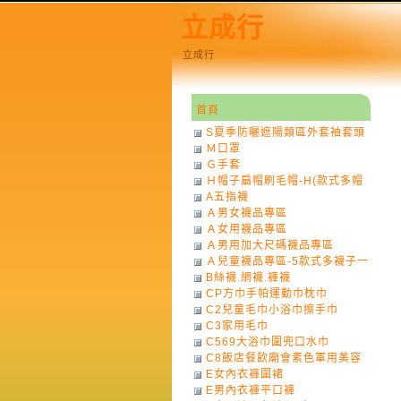
立成行
立成行
首頁
S夏季防曬遮陽類區外套袖套頭
Ｍ口罩
巾
Ｇ手套
Ｈ帽子扁帽刷毛帽-H(款式多帽
A五指襪
子一律不挑色)
Ａ男女襪品專區
Ａ女用襪品專區
Ａ男用加大尺碼襪品專區
Ａ兒童襪品專區-5款式多襪子一
B絲襪.網襪.褲襪
律不挑款式花色)
CP方巾手帕運動巾枕巾
C2兒童毛巾小浴巾擦手巾
C3家用毛巾
C569大浴巾圍兜口水巾
C8飯店餐飲廟會素色軍用美容
E女內衣褲圍裙
巾
E男內衣褲平口褲