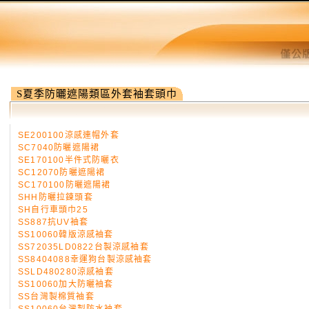
S夏季防曬遮陽類區外套袖套頭巾
SE200100涼感連帽外套
SC7040防曬遮陽裙
SE170100半件式防曬衣
SC12070防曬遮陽裙
SC170100防曬遮陽裙
SHH防曬拉鍊頭套
SH自行車頭巾25
SS887抗UV袖套
SS10060韓版涼感袖套
SS72035LD0822台製涼感袖套
SS8404088幸運狗台製涼感袖套
SSLD480280涼感袖套
SS10060加大防曬袖套
SS台灣製棉質袖套