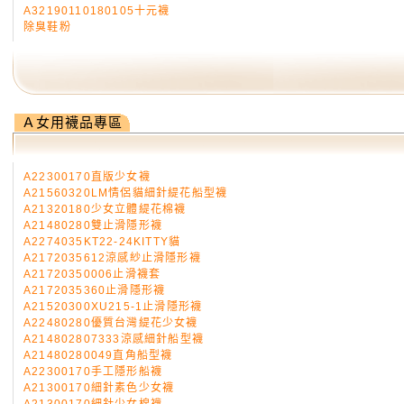
A32190110180105十元襪
除臭鞋粉
Ａ女用襪品專區
A22300170直版少女襪
A21560320LM情侶貓細針緹花船型襪
A21320180少女立體緹花棉襪
A21480280雙止滑隱形襪
A2274035KT22-24KITTY貓
A2172035612涼感紗止滑隱形襪
A21720350006止滑襪套
A2172035360止滑隱形襪
A21520300XU215-1止滑隱形襪
A22480280優質台灣緹花少女襪
A214802807333涼感細針船型襪
A21480280049直角船型襪
A22300170手工隱形船襪
A21300170細針素色少女襪