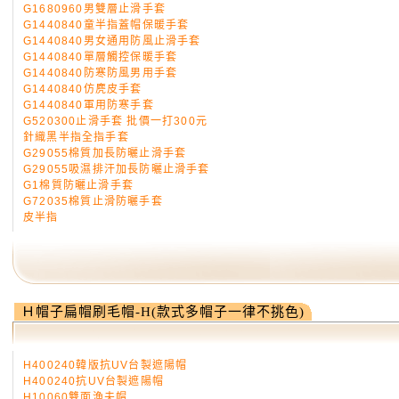
G1680960男雙層止滑手套
G1440840童半指蓋帽保暖手套
G1440840男女通用防風止滑手套
G1440840單層觸控保暖手套
G1440840防寒防風男用手套
G1440840仿麂皮手套
G1440840軍用防寒手套
G520300止滑手套 批價一打300元
針織黑半指全指手套
G29055棉質加長防曬止滑手套
G29055吸濕排汗加長防曬止滑手套
G1棉質防曬止滑手套
G72035棉質止滑防曬手套
皮半指
Ｈ帽子扁帽刷毛帽-H(款式多帽子一律不挑色)
H400240韓版抗UV台製遮陽帽
H400240抗UV台製遮陽帽
H10060雙面漁夫帽