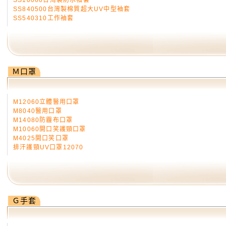
SS10060台灣製防水袖套
SS840500台灣製棉質超大UV中型袖套
SS540310工作袖套
Ｍ口罩
M12060立體醫用口罩
M8040醫用口罩
M14080防霾布口罩
M10060開口笑護頸口罩
M4025開口笑口罩
排汗護頸UV口罩12070
Ｇ手套