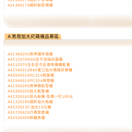
A21300170細針少女棉襪
A21300170細針船型棉襪
Ａ男用加大尺碼襪品專區
A41360200男神潮休閒襪
A4312070KGS足弓加強抗菌襪
A4312070左右足弓全面保護機能襪
A41540310R66寬口加大碼細針棉襪
A43540310PC216氣墊襪
A42540310PC204休閒襪
A41500290男神棉船型襪
A43360200加大氣墊襪
A42320180加大船襪 批價一打180元
A41320180細針加大船襪
A42220130 加大10元襪
A33720420行軍氣墊襪
A32520300刺繡男襪