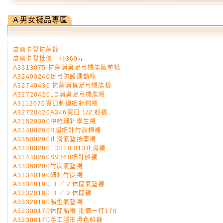
Ａ男女襪品專區
皮爾卡登抗菌襪
皮爾卡登批價一打360元
A3313075 抗菌消臭足弓機能氣墊襪
A32400240足弓防護運動襪
A32740430 抗菌消臭足弓機能襪
A32720420LD消臭足弓機能襪
A3112070寬口刺繡細針棉襪
A32720420A346寬口.1/2.船襪.
A21520300中統細針學生襪
A31480280R超細針竹炭棉襪
A33500290止滑氣墊按摩襪
A32480280LD010.013止滑襪
A31440260SV360細針船襪
A33360200竹炭氣墊襪
A31340190細針竹炭襪
A33340190 １／２休閒氣墊襪
A32320180 １／２休閒襪
A33320180船型氣墊襪
A32300170休閒船襪 批價一打170
A32300170手工隱形黑色船襪