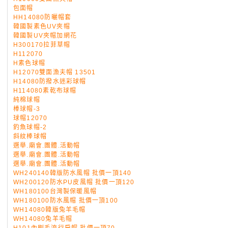
包面帽
HH14080防曬帽套
韓國製素色UV夾帽
韓國製UV夾帽加網花
H300170拉菲草帽
H112070
H素色球帽
H12070雙面漁夫帽 13501
H14080防撥水迷彩球帽
H114080素乾布球帽
純棉球帽
棒球帽-3
球帽12070
釣魚球帽-2
斜紋棒球帽
選舉.廟會.團體.活動帽
選舉.廟會.團體.活動帽
選舉.廟會.團體.活動帽
WH240140韓版防水風帽 批價一頂140
WH200120防水PU皮風帽 批價一頂120
WH180100台灣製保暖風帽
WH180100防水風帽 批價一頂100
WH14080韓版兔羊毛帽
WH14080兔羊毛帽