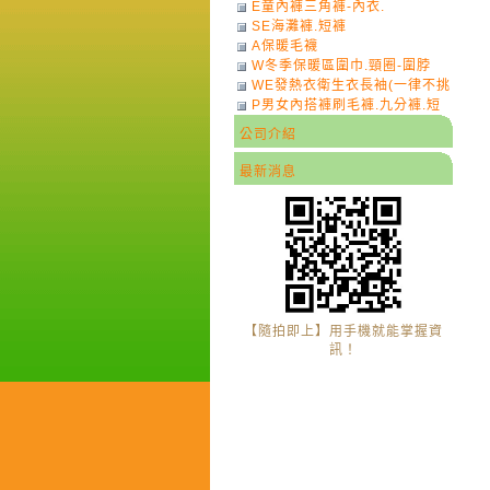
E童內褲三角褲-內衣.
SE海灘褲.短褲
A保暖毛襪
W冬季保暖區圍巾.頸圈-圍脖
WE發熱衣衛生衣長袖(一律不挑
P男女內搭褲刷毛褲.九分褲.短
色)-7
褲
公司介紹
最新消息
【隨拍即上】用手機就能掌握資
訊！