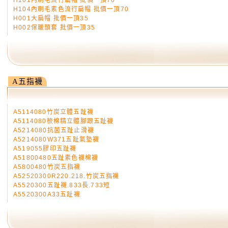
H101內刷毛流行扁帽 批價一頂70
H104內刷毛素色流行扁帽 批價一頂70
H001大扁帽 批價一頂35
H002保暖頭套 批價一頂35
A五指襪
A5114080竹炭立體五趾襪
A5114080梳棉精立體腳跟五趾襪
A5214080抗菌五趾止滑襪
A5214080W371五趾氣墊襪
A519055膠印五趾襪
A51800480五趾素色襪棉襪
A5800480竹炭五指襪
A52520300R220.218.竹炭五指襪
A5520300五趾襪.833長.733短
A5520300A33五趾襪