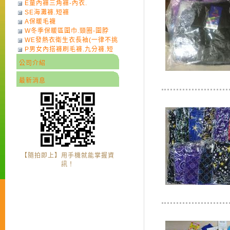
E童內褲三角褲-內衣.
SE海灘褲.短褲
A保暖毛襪
W冬季保暖區圍巾.頸圈-圍脖
WE發熱衣衛生衣長袖(一律不挑
P男女內搭褲刷毛褲.九分褲.短
色)-7
褲
公司介紹
最新消息
【隨拍即上】用手機就能掌握資
訊！