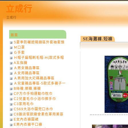
立成行
立成行
首頁
SE海灘褲.短褲
S夏季防曬遮陽類區外套袖套頭
Ｍ口罩
巾
Ｇ手套
Ｈ帽子扁帽刷毛帽-H(款式多帽
A五指襪
子一律不挑色)
Ａ男女襪品專區
Ａ女用襪品專區
Ａ男用加大尺碼襪品專區
Ａ兒童襪品專區-5款式多襪子一
B絲襪.網襪.褲襪
律不挑款式花色)
CP方巾手帕運動巾枕巾
C2兒童毛巾小浴巾擦手巾
C3家用毛巾
C569大浴巾圍兜口水巾
C8飯店餐飲廟會素色軍用美容
E女內衣褲圍裙
巾
E男內衣褲平口褲