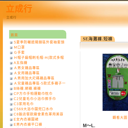
立成行
立成行
首頁
SE海灘褲.短褲
S夏季防曬遮陽類區外套袖套頭
Ｍ口罩
巾
Ｇ手套
Ｈ帽子扁帽刷毛帽-H(款式多帽
A五指襪
子一律不挑色)
Ａ男女襪品專區
Ａ女用襪品專區
Ａ男用加大尺碼襪品專區
Ａ兒童襪品專區-5款式多襪子一
B絲襪.網襪.褲襪
律不挑款式花色)
CP方巾手帕運動巾枕巾
C2兒童毛巾小浴巾擦手巾
C3家用毛巾
C569大浴巾圍兜口水巾
C8飯店餐飲廟會素色軍用美容
觀看大圖
E女內衣褲圍裙
巾
E男內衣褲平口褲
M～L.