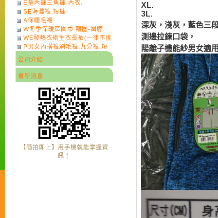
E童內褲三角褲-內衣.
XL.
SE海灘褲.短褲
3L.
A保暖毛襪
深灰，淺灰，藍色三
W冬季保暖區圍巾.頸圈-圍脖
測邊拉鍊口袋，
WE發熱衣衛生衣長袖(一律不挑
P男女內搭褲刷毛褲.九分褲.短
色)-7
陽離子機能紗男女適
褲
公司介紹
最新消息
【隨拍即上】用手機就能掌握資
訊！