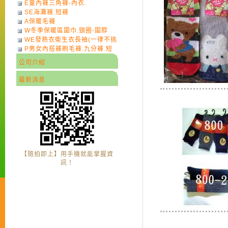
E童內褲三角褲-內衣.
SE海灘褲.短褲
A保暖毛襪
W冬季保暖區圍巾.頸圈-圍脖
WE發熱衣衛生衣長袖(一律不挑
P男女內搭褲刷毛褲.九分褲.短
色)-7
褲
公司介紹
最新消息
【隨拍即上】用手機就能掌握資
訊！