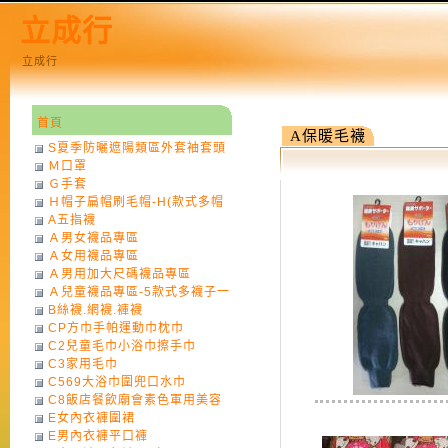
立成行
立成行
首頁
A保暖毛襪
S夏季防曬遮陽類區外套袖套頭
Ｍ口罩
巾
Ｇ手套
Ｈ帽子扁帽刷毛帽-H(款式多帽
A五指襪
子一律不挑色)
Ａ男女襪品專區
Ａ女用襪品專區
Ａ男用加大尺碼襪品專區
Ａ兒童襪品專區-5款式多襪子一
B絲襪.網襪.褲襪
律不挑款式花色)
CP方巾手帕運動巾枕巾
C2兒童毛巾小浴巾擦手巾
C3家用毛巾
C569大浴巾圍兜口水巾
C8飯店餐飲廟會素色軍用美容
E女內衣褲圍裙
巾
E男內衣褲平口褲