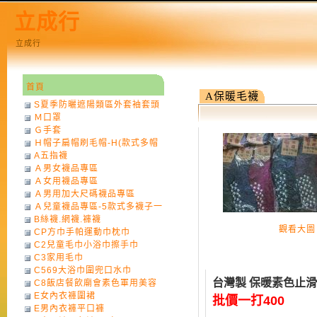
立成行
立成行
首頁
A保暖毛襪
S夏季防曬遮陽類區外套袖套頭
Ｍ口罩
巾
Ｇ手套
Ｈ帽子扁帽刷毛帽-H(款式多帽
A五指襪
子一律不挑色)
Ａ男女襪品專區
Ａ女用襪品專區
Ａ男用加大尺碼襪品專區
Ａ兒童襪品專區-5款式多襪子一
B絲襪.網襪.褲襪
律不挑款式花色)
觀看大圖
CP方巾手帕運動巾枕巾
C2兒童毛巾小浴巾擦手巾
C3家用毛巾
C569大浴巾圍兜口水巾
台灣製 保暖素色止
C8飯店餐飲廟會素色軍用美容
E女內衣褲圍裙
巾
批價一打400
E男內衣褲平口褲