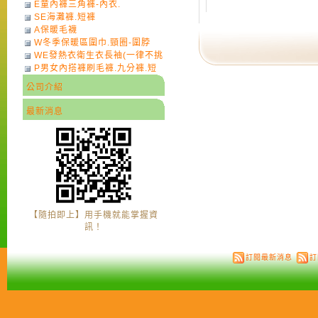
E童內褲三角褲-內衣.
SE海灘褲.短褲
A保暖毛襪
W冬季保暖區圍巾.頸圈-圍脖
WE發熱衣衛生衣長袖(一律不挑
P男女內搭褲刷毛褲.九分褲.短
色)-7
褲
公司介紹
最新消息
【隨拍即上】用手機就能掌握資
訊！
訂閱最新消息
訂