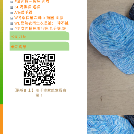
E童內褲三角褲-內衣.
SE海灘褲.短褲
A保暖毛襪
W冬季保暖區圍巾.頸圈-圍脖
WE發熱衣衛生衣長袖(一律不挑
P男女內搭褲刷毛褲.九分褲.短
色)-7
褲
公司介紹
最新消息
【隨拍即上】用手機就能掌握資
訊！