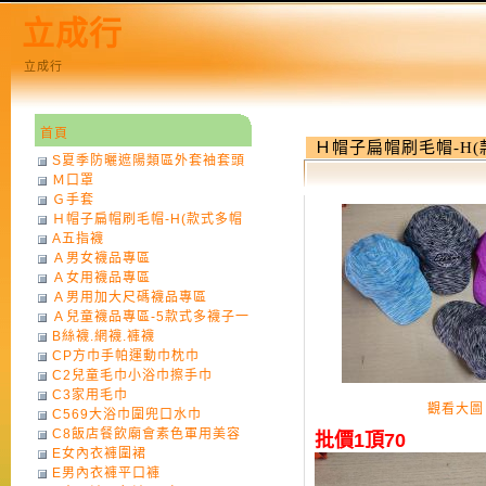
立成行
立成行
首頁
Ｈ帽子扁帽刷毛帽-H
S夏季防曬遮陽類區外套袖套頭
Ｍ口罩
巾
Ｇ手套
Ｈ帽子扁帽刷毛帽-H(款式多帽
A五指襪
子一律不挑色)
Ａ男女襪品專區
Ａ女用襪品專區
Ａ男用加大尺碼襪品專區
Ａ兒童襪品專區-5款式多襪子一
B絲襪.網襪.褲襪
律不挑款式花色)
CP方巾手帕運動巾枕巾
C2兒童毛巾小浴巾擦手巾
C3家用毛巾
觀看大圖
C569大浴巾圍兜口水巾
C8飯店餐飲廟會素色軍用美容
批價1頂70
E女內衣褲圍裙
巾
E男內衣褲平口褲