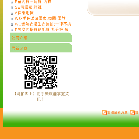
E童內褲三角褲-內衣.
SE海灘褲.短褲
A保暖毛襪
W冬季保暖區圍巾.頸圈-圍脖
WE發熱衣衛生衣長袖(一律不挑
P男女內搭褲刷毛褲.九分褲.短
色)-7
褲
公司介紹
最新消息
【隨拍即上】用手機就能掌握資
訊！
訂閱最新消息
訂