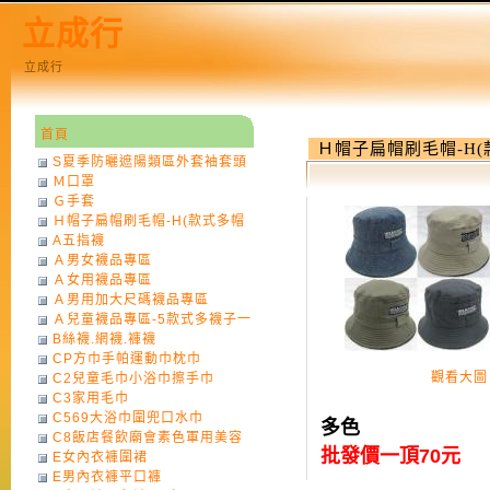
立成行
立成行
首頁
Ｈ帽子扁帽刷毛帽-H
S夏季防曬遮陽類區外套袖套頭
Ｍ口罩
巾
Ｇ手套
Ｈ帽子扁帽刷毛帽-H(款式多帽
A五指襪
子一律不挑色)
Ａ男女襪品專區
Ａ女用襪品專區
Ａ男用加大尺碼襪品專區
Ａ兒童襪品專區-5款式多襪子一
B絲襪.網襪.褲襪
律不挑款式花色)
CP方巾手帕運動巾枕巾
觀看大圖
C2兒童毛巾小浴巾擦手巾
C3家用毛巾
C569大浴巾圍兜口水巾
多色
C8飯店餐飲廟會素色軍用美容
批發價一頂70元
E女內衣褲圍裙
巾
E男內衣褲平口褲