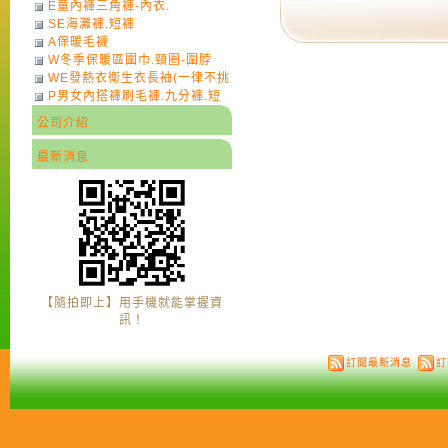
E童內褲三角褲-內衣.
SE海灘褲.短褲
A保暖毛襪
W冬季保暖區圍巾.頸圈-圍脖
WE發熱衣衛生衣長袖(一律不挑
P男女內搭褲刷毛褲.九分褲.短
色)-7
褲
公司介紹
最新消息
【隨拍即上】用手機就能掌握資
訊！
訂閱最新消息
訂