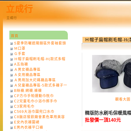
立成行
立成行
首頁
Ｈ帽子扁帽刷毛帽-H
S夏季防曬遮陽類區外套袖套頭
Ｍ口罩
巾
Ｇ手套
Ｈ帽子扁帽刷毛帽-H(款式多帽
A五指襪
子一律不挑色)
Ａ男女襪品專區
Ａ女用襪品專區
Ａ男用加大尺碼襪品專區
Ａ兒童襪品專區-5款式多襪子一
B絲襪.網襪.褲襪
律不挑款式花色)
CP方巾手帕運動巾枕巾
觀看大圖
C2兒童毛巾小浴巾擦手巾
C3家用毛巾
C569大浴巾圍兜口水巾
韓版防水刷毛保暖風
C8飯店餐飲廟會素色軍用美容
批發價一頂140元
E女內衣褲圍裙
巾
E男內衣褲平口褲