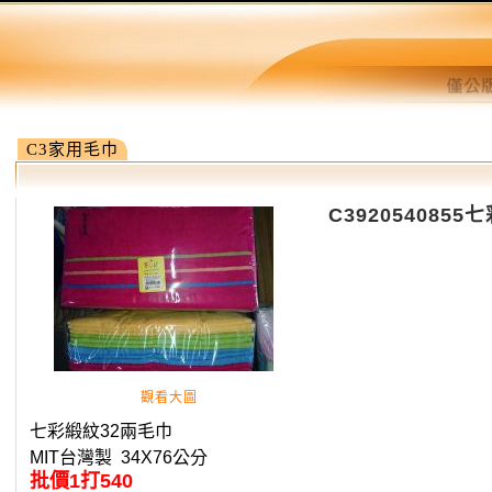
C3家用毛巾
C392054085
觀看大圖
七彩緞紋32兩毛巾
MIT台灣製 34X76公分
批價1打540