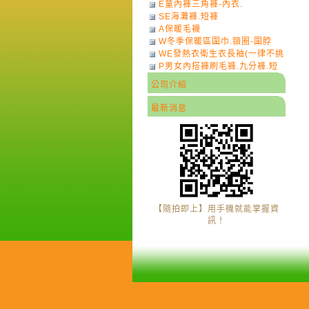
E童內褲三角褲-內衣.
SE海灘褲.短褲
A保暖毛襪
W冬季保暖區圍巾.頸圈-圍脖
WE發熱衣衛生衣長袖(一律不挑
P男女內搭褲刷毛褲.九分褲.短
色)-7
褲
公司介紹
最新消息
【隨拍即上】用手機就能掌握資
訊！