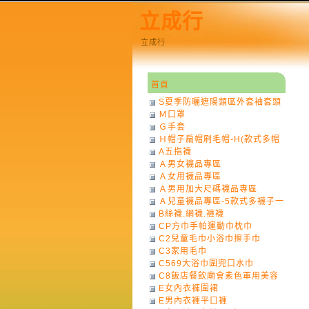
立成行
立成行
首頁
S夏季防曬遮陽類區外套袖套頭
Ｍ口罩
巾
Ｇ手套
Ｈ帽子扁帽刷毛帽-H(款式多帽
A五指襪
子一律不挑色)
Ａ男女襪品專區
Ａ女用襪品專區
Ａ男用加大尺碼襪品專區
Ａ兒童襪品專區-5款式多襪子一
B絲襪.網襪.褲襪
律不挑款式花色)
CP方巾手帕運動巾枕巾
C2兒童毛巾小浴巾擦手巾
C3家用毛巾
C569大浴巾圍兜口水巾
C8飯店餐飲廟會素色軍用美容
E女內衣褲圍裙
巾
E男內衣褲平口褲