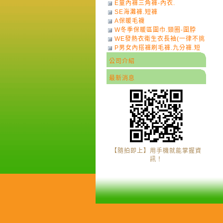
E童內褲三角褲-內衣.
SE海灘褲.短褲
A保暖毛襪
W冬季保暖區圍巾.頸圈-圍脖
WE發熱衣衛生衣長袖(一律不挑
P男女內搭褲刷毛褲.九分褲.短
色)-7
褲
公司介紹
最新消息
【隨拍即上】用手機就能掌握資
訊！