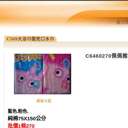
C569大浴巾圍兜口水巾
C6460270佩佩
觀看大圖
藍色.粉色.
純棉75X150公分
批價1條270