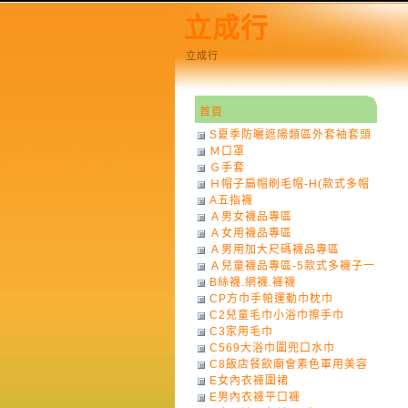
立成行
立成行
首頁
S夏季防曬遮陽類區外套袖套頭
Ｍ口罩
巾
Ｇ手套
Ｈ帽子扁帽刷毛帽-H(款式多帽
A五指襪
子一律不挑色)
Ａ男女襪品專區
Ａ女用襪品專區
Ａ男用加大尺碼襪品專區
Ａ兒童襪品專區-5款式多襪子一
B絲襪.網襪.褲襪
律不挑款式花色)
CP方巾手帕運動巾枕巾
C2兒童毛巾小浴巾擦手巾
C3家用毛巾
C569大浴巾圍兜口水巾
C8飯店餐飲廟會素色軍用美容
E女內衣褲圍裙
巾
E男內衣褲平口褲