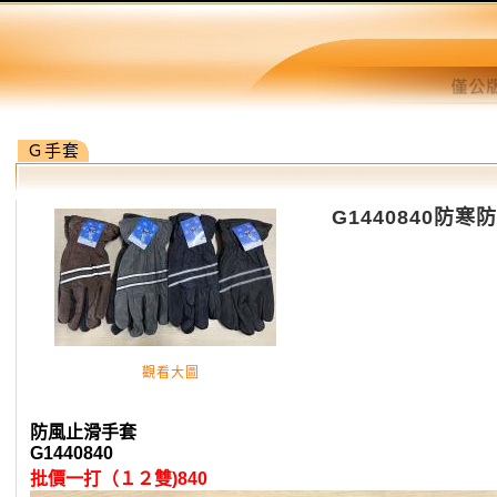
Ｇ手套
G1440840防
觀看大圖
防風止滑手套
G1440840
批價一打（１２雙)840