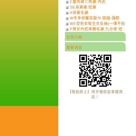
E童內褲三角褲-內衣.
SE海灘褲.短褲
A保暖毛襪
W冬季保暖區圍巾.頸圈-圍脖
WE發熱衣衛生衣長袖(一律不挑
P男女內搭褲刷毛褲.九分褲.短
色)-7
褲
公司介紹
最新消息
【隨拍即上】用手機就能掌握資
訊！