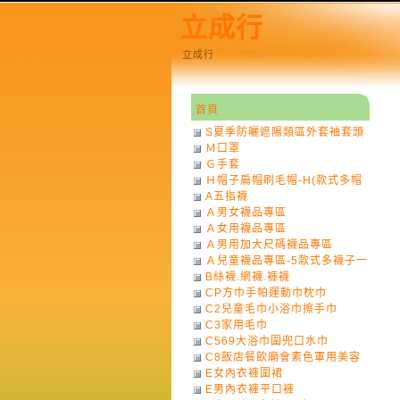
立成行
立成行
首頁
S夏季防曬遮陽類區外套袖套頭
Ｍ口罩
巾
Ｇ手套
Ｈ帽子扁帽刷毛帽-H(款式多帽
A五指襪
子一律不挑色)
Ａ男女襪品專區
Ａ女用襪品專區
Ａ男用加大尺碼襪品專區
Ａ兒童襪品專區-5款式多襪子一
B絲襪.網襪.褲襪
律不挑款式花色)
CP方巾手帕運動巾枕巾
C2兒童毛巾小浴巾擦手巾
C3家用毛巾
C569大浴巾圍兜口水巾
C8飯店餐飲廟會素色軍用美容
E女內衣褲圍裙
巾
E男內衣褲平口褲