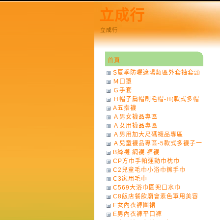
立成行
立成行
首頁
S夏季防曬遮陽類區外套袖套頭
Ｍ口罩
巾
Ｇ手套
Ｈ帽子扁帽刷毛帽-H(款式多帽
A五指襪
子一律不挑色)
Ａ男女襪品專區
Ａ女用襪品專區
Ａ男用加大尺碼襪品專區
Ａ兒童襪品專區-5款式多襪子一
B絲襪.網襪.褲襪
律不挑款式花色)
CP方巾手帕運動巾枕巾
C2兒童毛巾小浴巾擦手巾
C3家用毛巾
C569大浴巾圍兜口水巾
C8飯店餐飲廟會素色軍用美容
E女內衣褲圍裙
巾
E男內衣褲平口褲