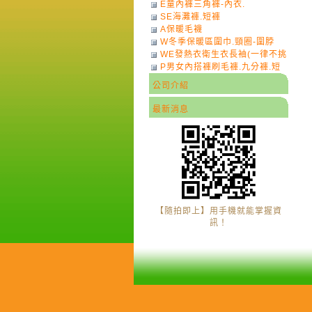
E童內褲三角褲-內衣.
SE海灘褲.短褲
A保暖毛襪
W冬季保暖區圍巾.頸圈-圍脖
WE發熱衣衛生衣長袖(一律不挑
P男女內搭褲刷毛褲.九分褲.短
色)-7
褲
公司介紹
最新消息
【隨拍即上】用手機就能掌握資
訊！