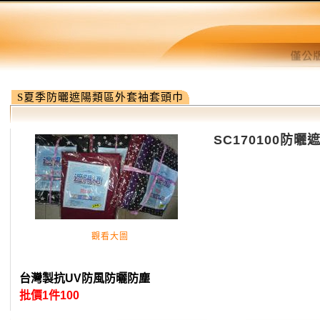
S夏季防曬遮陽類區外套袖套頭巾
SC170100防曬
觀看大圖
台灣製抗UV防風防曬防塵
批價1件100