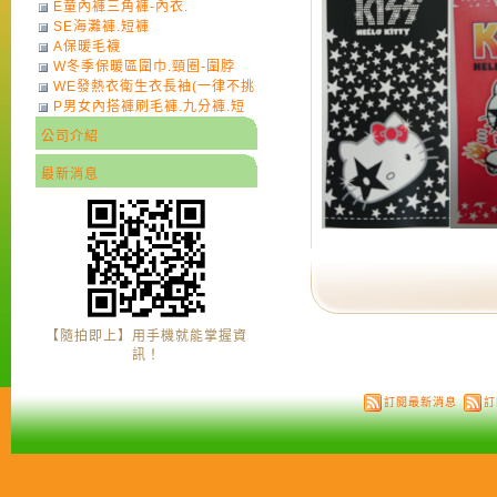
E童內褲三角褲-內衣.
SE海灘褲.短褲
A保暖毛襪
W冬季保暖區圍巾.頸圈-圍脖
WE發熱衣衛生衣長袖(一律不挑
P男女內搭褲刷毛褲.九分褲.短
色)-7
褲
公司介紹
最新消息
【隨拍即上】用手機就能掌握資
訊！
訂閱最新消息
訂