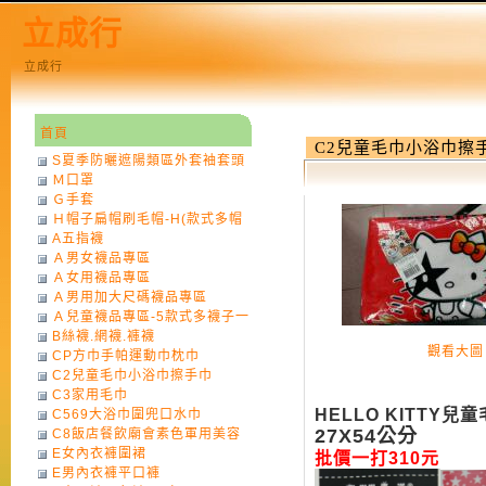
立成行
立成行
首頁
C2兒童毛巾小浴巾擦
S夏季防曬遮陽類區外套袖套頭
Ｍ口罩
巾
Ｇ手套
Ｈ帽子扁帽刷毛帽-H(款式多帽
A五指襪
子一律不挑色)
Ａ男女襪品專區
Ａ女用襪品專區
Ａ男用加大尺碼襪品專區
Ａ兒童襪品專區-5款式多襪子一
B絲襪.網襪.褲襪
律不挑款式花色)
觀看大圖
CP方巾手帕運動巾枕巾
C2兒童毛巾小浴巾擦手巾
C3家用毛巾
HELLO KITTY兒
C569大浴巾圍兜口水巾
27X54公分
C8飯店餐飲廟會素色軍用美容
E女內衣褲圍裙
巾
批價一打310元
E男內衣褲平口褲