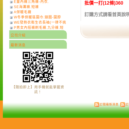
E童內褲三角褲-內衣.
批價一打
(12條)360
SE海灘褲.短褲
A保暖毛襪
訂購方式請看首頁說
W冬季保暖區圍巾.頸圈-圍脖
WE發熱衣衛生衣長袖(一律不挑
P男女內搭褲刷毛褲.九分褲.短
色)-7
褲
公司介紹
最新消息
【隨拍即上】用手機就能掌握資
訊！
訂閱最新消息
訂