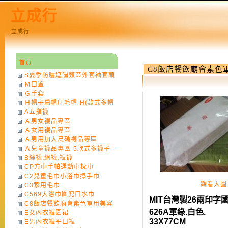
立成行
立成行
首頁
C8飯店餐飲廟會素色
S夏季防曬遮陽類區外套袖套頭
Ｍ口罩
巾
Ｇ手套
Ｈ帽子扁帽刷毛帽-H(款式多帽
A五指襪
子一律不挑色)
Ａ男女襪品專區
Ａ女用襪品專區
Ａ男用加大尺碼襪品專區
Ａ兒童襪品專區-5款式多襪子一
B絲襪.網襪.褲襪
律不挑款式花色)
CP方巾手帕運動巾枕巾
C2兒童毛巾小浴巾擦手巾
觀看大圖
C3家用毛巾
C569大浴巾圍兜口水巾
MIT台灣製26兩印字
C8飯店餐飲廟會素色軍用美容
626A軍綠.白色.
E女內衣褲圍裙
巾
33X77CM
E男內衣褲平口褲