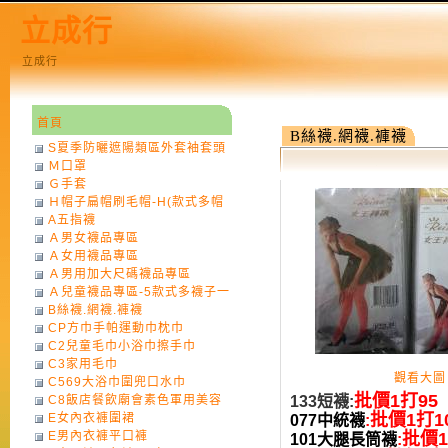
立成行
立成行
首頁
B絲襪.網襪.褲襪
S夏季防曬遮陽類區外套袖套頭
Ｍ口罩
巾
Ｇ手套
Ｈ帽子扁帽刷毛帽-H(款式多帽
A五指襪
子一律不挑色)
Ａ男女襪品專區
Ａ女用襪品專區
Ａ男用加大尺碼襪品專區
Ａ兒童襪品專區-5款式多襪子一
B絲襪.網襪.褲襪
律不挑款式花色)
CP方巾手帕運動巾枕巾
C2兒童毛巾小浴巾擦手巾
C3家用毛巾
觀看大圖
C569大浴巾圍兜口水巾
批價1打95
C8飯店餐飲廟會素色軍用美容
133
短襪:
批價1打1
E女內衣褲圍裙
巾
077中統
襪
:
E男內衣褲平口褲
批價1
101大腿長筒
襪
: