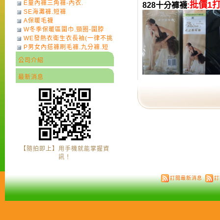
E童內褲三角褲-內衣.
批價1打
828十分褲襪
:
SE海灘褲.短褲
A保暖毛襪
W冬季保暖區圍巾.頸圈-圍脖
WE發熱衣衛生衣長袖(一律不挑
P男女內搭褲刷毛褲.九分褲.短
色)-7
褲
公司介紹
最新消息
【隨拍即上】用手機就能掌握資
訊！
訂閱最新消息
訂