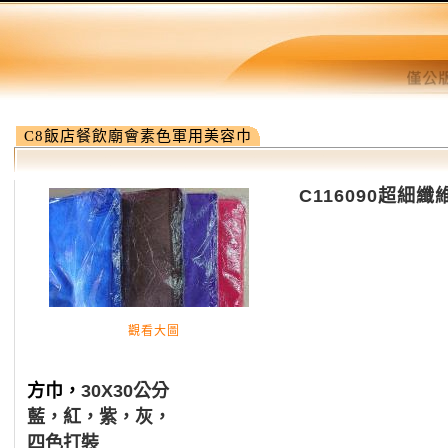
C8飯店餐飲廟會素色軍用美容巾
C116090超細
觀看大圖
方巾，
30X30
公分
藍，紅，紫，灰，
四色打裝