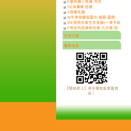
E童內褲三角褲-內衣.
SE海灘褲.短褲
A保暖毛襪
W冬季保暖區圍巾.頸圈-圍脖
WE發熱衣衛生衣長袖(一律不挑
P男女內搭褲刷毛褲.九分褲.短
色)-7
褲
公司介紹
最新消息
【隨拍即上】用手機就能掌握資
訊！