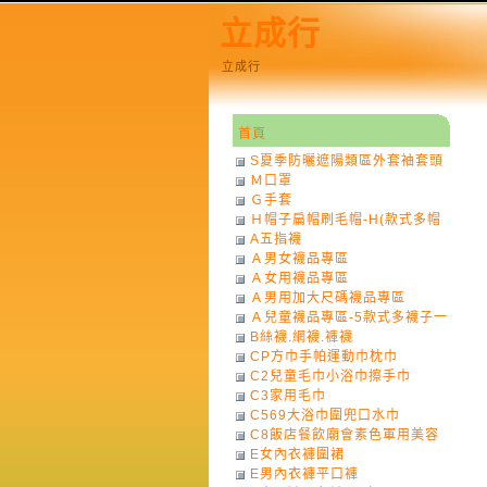
立成行
立成行
首頁
S夏季防曬遮陽類區外套袖套頭
Ｍ口罩
巾
Ｇ手套
Ｈ帽子扁帽刷毛帽-H(款式多帽
A五指襪
子一律不挑色)
Ａ男女襪品專區
Ａ女用襪品專區
Ａ男用加大尺碼襪品專區
Ａ兒童襪品專區-5款式多襪子一
B絲襪.網襪.褲襪
律不挑款式花色)
CP方巾手帕運動巾枕巾
C2兒童毛巾小浴巾擦手巾
C3家用毛巾
C569大浴巾圍兜口水巾
C8飯店餐飲廟會素色軍用美容
E女內衣褲圍裙
巾
E男內衣褲平口褲