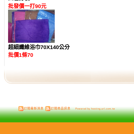
批發價一打90元
超細
纖維
浴巾70X140公分
批價1條70
訂閱最新消息
訂閱商品訊息
Powered by hosting.url.com.tw