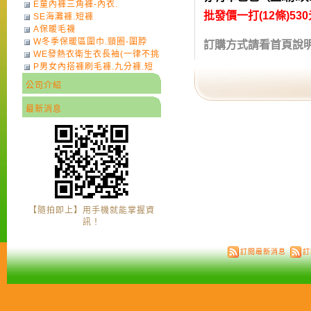
E童內褲三角褲-內衣.
批發價一打(12條)53
SE海灘褲.短褲
A保暖毛襪
W冬季保暖區圍巾.頸圈-圍脖
訂購方式請看首頁說
WE發熱衣衛生衣長袖(一律不挑
P男女內搭褲刷毛褲.九分褲.短
色)-7
褲
公司介紹
最新消息
【隨拍即上】用手機就能掌握資
訊！
訂閱最新消息
訂