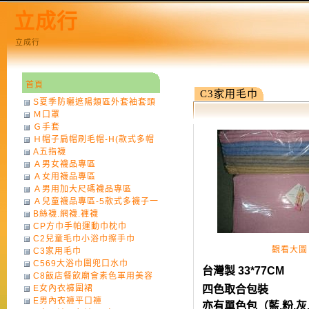
立成行
立成行
首頁
C3家用毛巾
S夏季防曬遮陽類區外套袖套頭
Ｍ口罩
巾
Ｇ手套
Ｈ帽子扁帽刷毛帽-H(款式多帽
A五指襪
子一律不挑色)
Ａ男女襪品專區
Ａ女用襪品專區
Ａ男用加大尺碼襪品專區
Ａ兒童襪品專區-5款式多襪子一
B絲襪.網襪.褲襪
律不挑款式花色)
CP方巾手帕運動巾枕巾
C2兒童毛巾小浴巾擦手巾
觀看大圖
C3家用毛巾
C569大浴巾圍兜口水巾
台灣製 33*77CM
C8飯店餐飲廟會素色軍用美容
E女內衣褲圍裙
四色取合包裝
巾
E男內衣褲平口褲
亦有單色包（藍.粉.灰