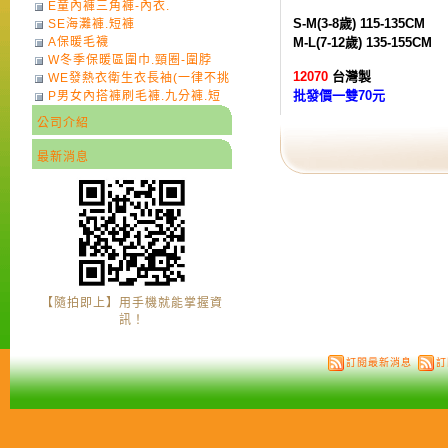
E童內褲三角褲-內衣.
S-M(3-8歲) 115-135CM
SE海灘褲.短褲
A保暖毛襪
M-L(7-12歲) 135-155CM
W冬季保暖區圍巾.頸圈-圍脖
12070
台灣製
WE發熱衣衛生衣長袖(一律不挑
批發價一雙70元
P男女內搭褲刷毛褲.九分褲.短
色)-7
褲
公司介紹
最新消息
【隨拍即上】用手機就能掌握資
訊！
訂閱最新消息
訂