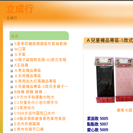
立成行
立成行
首頁
Ａ兒童襪品專區-5款
S夏季防曬遮陽類區外套袖套頭
Ｍ口罩
巾
Ｇ手套
Ｈ帽子扁帽刷毛帽-H(款式多帽
A五指襪
子一律不挑色)
Ａ男女襪品專區
Ａ女用襪品專區
Ａ男用加大尺碼襪品專區
Ａ兒童襪品專區-5款式多襪子一
B絲襪.網襪.褲襪
律不挑款式花色)
CP方巾手帕運動巾枕巾
C2兒童毛巾小浴巾擦手巾
C3家用毛巾
觀看大圖
C569大浴巾圍兜口水巾
素面款 5005
C8飯店餐飲廟會素色軍用美容
E女內衣褲圍裙
點點款 5007
巾
E男內衣褲平口褲
愛心款 5009