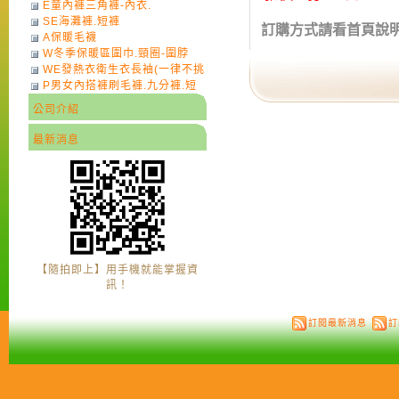
E童內褲三角褲-內衣.
SE海灘褲.短褲
訂購方式請看首頁說
A保暖毛襪
W冬季保暖區圍巾.頸圈-圍脖
WE發熱衣衛生衣長袖(一律不挑
P男女內搭褲刷毛褲.九分褲.短
色)-7
褲
公司介紹
最新消息
【隨拍即上】用手機就能掌握資
訊！
訂閱最新消息
訂