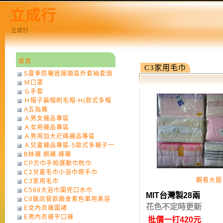
立成行
立成行
首頁
C3家用毛巾
S夏季防曬遮陽類區外套袖套頭
Ｍ口罩
巾
Ｇ手套
Ｈ帽子扁帽刷毛帽-H(款式多帽
A五指襪
子一律不挑色)
Ａ男女襪品專區
Ａ女用襪品專區
Ａ男用加大尺碼襪品專區
Ａ兒童襪品專區-5款式多襪子一
B絲襪.網襪.褲襪
律不挑款式花色)
CP方巾手帕運動巾枕巾
C2兒童毛巾小浴巾擦手巾
觀看大圖
C3家用毛巾
C569大浴巾圍兜口水巾
MIT台灣製
28兩
C8飯店餐飲廟會素色軍用美容
花色不定時更新
E女內衣褲圍裙
巾
E男內衣褲平口褲
批價一打420元