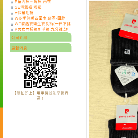
E童內褲三角褲-內衣.
SE海灘褲.短褲
A保暖毛襪
W冬季保暖區圍巾.頸圈-圍脖
WE發熱衣衛生衣長袖(一律不挑
P男女內搭褲刷毛褲.九分褲.短
色)-7
褲
公司介紹
最新消息
【隨拍即上】用手機就能掌握資
訊！