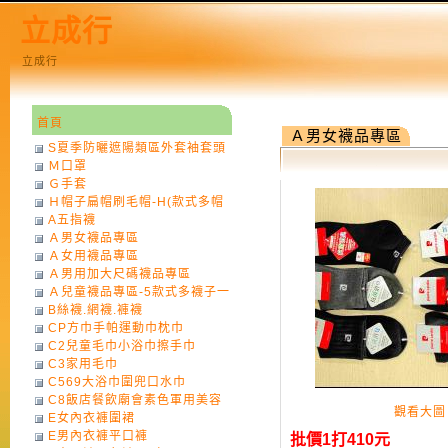
立成行
立成行
首頁
Ａ男女襪品專區
S夏季防曬遮陽類區外套袖套頭
Ｍ口罩
巾
Ｇ手套
Ｈ帽子扁帽刷毛帽-H(款式多帽
A五指襪
子一律不挑色)
Ａ男女襪品專區
Ａ女用襪品專區
Ａ男用加大尺碼襪品專區
Ａ兒童襪品專區-5款式多襪子一
B絲襪.網襪.褲襪
律不挑款式花色)
CP方巾手帕運動巾枕巾
C2兒童毛巾小浴巾擦手巾
C3家用毛巾
C569大浴巾圍兜口水巾
C8飯店餐飲廟會素色軍用美容
觀看大圖
E女內衣褲圍裙
巾
E男內衣褲平口褲
批價1打410元