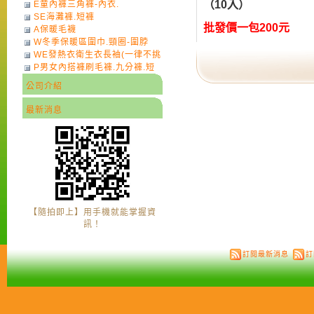
（10入）
E童內褲三角褲-內衣.
SE海灘褲.短褲
批發價一包200元
A保暖毛襪
W冬季保暖區圍巾.頸圈-圍脖
WE發熱衣衛生衣長袖(一律不挑
P男女內搭褲刷毛褲.九分褲.短
色)-7
褲
公司介紹
最新消息
【隨拍即上】用手機就能掌握資
訊！
訂閱最新消息
訂