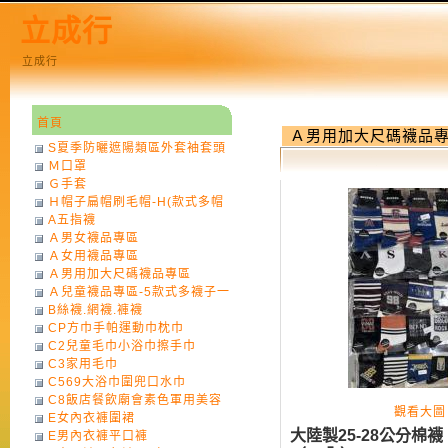
立成行
立成行
首頁
Ａ男用加大尺碼襪品
S夏季防曬遮陽類區外套袖套頭
Ｍ口罩
巾
Ｇ手套
Ｈ帽子扁帽刷毛帽-H(款式多帽
A五指襪
子一律不挑色)
Ａ男女襪品專區
Ａ女用襪品專區
Ａ男用加大尺碼襪品專區
Ａ兒童襪品專區-5款式多襪子一
B絲襪.網襪.褲襪
律不挑款式花色)
CP方巾手帕運動巾枕巾
C2兒童毛巾小浴巾擦手巾
C3家用毛巾
C569大浴巾圍兜口水巾
C8飯店餐飲廟會素色軍用美容
觀看大圖
E女內衣褲圍裙
巾
大陸製25-28公分棉襪
E男內衣褲平口褲