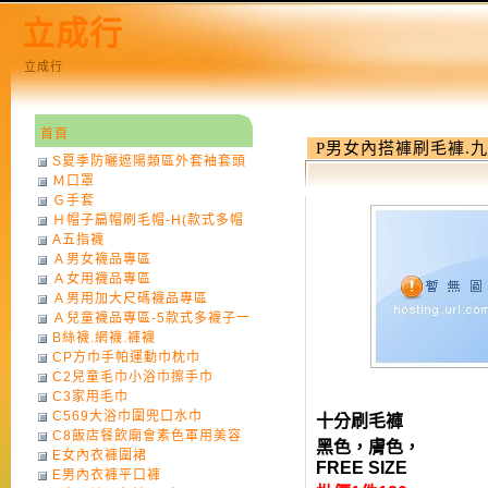
立成行
立成行
首頁
P男女內搭褲刷毛褲.九
S夏季防曬遮陽類區外套袖套頭
Ｍ口罩
巾
Ｇ手套
Ｈ帽子扁帽刷毛帽-H(款式多帽
A五指襪
子一律不挑色)
Ａ男女襪品專區
Ａ女用襪品專區
Ａ男用加大尺碼襪品專區
Ａ兒童襪品專區-5款式多襪子一
B絲襪.網襪.褲襪
律不挑款式花色)
CP方巾手帕運動巾枕巾
C2兒童毛巾小浴巾擦手巾
C3家用毛巾
C569大浴巾圍兜口水巾
十分刷毛褲
C8飯店餐飲廟會素色軍用美容
黑色，膚色，
E女內衣褲圍裙
巾
FREE SIZE
E男內衣褲平口褲