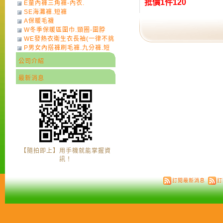
批價1件120
E童內褲三角褲-內衣.
SE海灘褲.短褲
A保暖毛襪
W冬季保暖區圍巾.頸圈-圍脖
WE發熱衣衛生衣長袖(一律不挑
P男女內搭褲刷毛褲.九分褲.短
色)-7
褲
公司介紹
最新消息
【隨拍即上】用手機就能掌握資
訊！
訂閱最新消息
訂