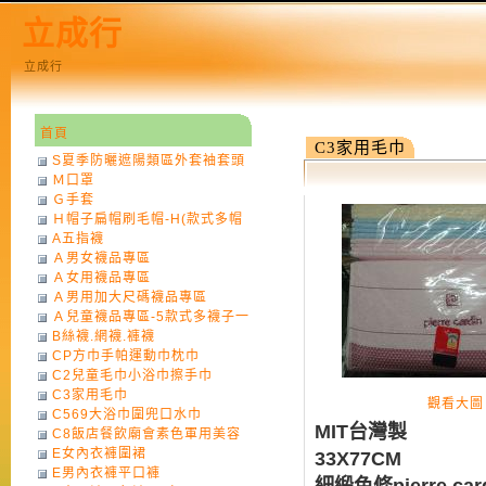
立成行
立成行
首頁
C3家用毛巾
S夏季防曬遮陽類區外套袖套頭
Ｍ口罩
巾
Ｇ手套
Ｈ帽子扁帽刷毛帽-H(款式多帽
A五指襪
子一律不挑色)
Ａ男女襪品專區
Ａ女用襪品專區
Ａ男用加大尺碼襪品專區
Ａ兒童襪品專區-5款式多襪子一
B絲襪.網襪.褲襪
律不挑款式花色)
CP方巾手帕運動巾枕巾
C2兒童毛巾小浴巾擦手巾
C3家用毛巾
觀看大圖
C569大浴巾圍兜口水巾
MIT台灣製
C8飯店餐飲廟會素色軍用美容
E女內衣褲圍裙
巾
33X77CM
E男內衣褲平口褲