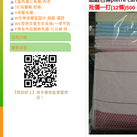
細緞色條pierre ca
E童內褲三角褲-內衣.
批價一打(12條)500
SE海灘褲.短褲
A保暖毛襪
W冬季保暖區圍巾.頸圈-圍脖
WE發熱衣衛生衣長袖(一律不挑
P男女內搭褲刷毛褲.九分褲.短
色)-7
褲
公司介紹
最新消息
【隨拍即上】用手機就能掌握資
訊！