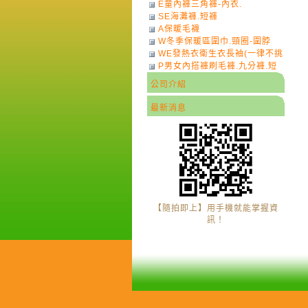
E童內褲三角褲-內衣.
SE海灘褲.短褲
A保暖毛襪
W冬季保暖區圍巾.頸圈-圍脖
WE發熱衣衛生衣長袖(一律不挑
P男女內搭褲刷毛褲.九分褲.短
色)-7
褲
公司介紹
最新消息
【隨拍即上】用手機就能掌握資
訊！