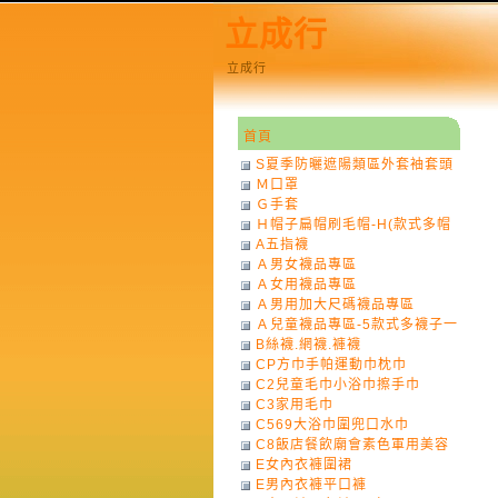
立成行
立成行
首頁
S夏季防曬遮陽類區外套袖套頭
Ｍ口罩
巾
Ｇ手套
Ｈ帽子扁帽刷毛帽-H(款式多帽
A五指襪
子一律不挑色)
Ａ男女襪品專區
Ａ女用襪品專區
Ａ男用加大尺碼襪品專區
Ａ兒童襪品專區-5款式多襪子一
B絲襪.網襪.褲襪
律不挑款式花色)
CP方巾手帕運動巾枕巾
C2兒童毛巾小浴巾擦手巾
C3家用毛巾
C569大浴巾圍兜口水巾
C8飯店餐飲廟會素色軍用美容
E女內衣褲圍裙
巾
E男內衣褲平口褲