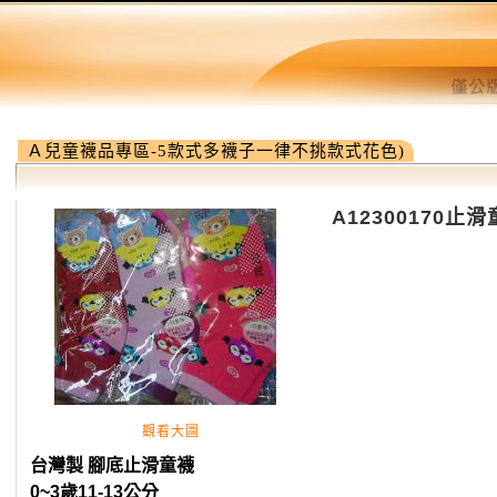
Ａ兒童襪品專區-5款式多襪子一律不挑款式花色)
A12300170止
觀看大圖
台灣製 腳底止滑童襪
0~3歲11-13公分