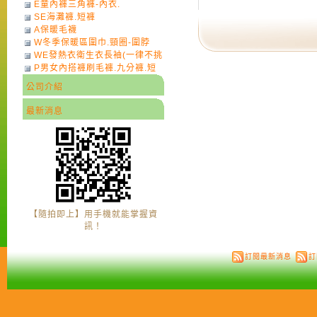
E童內褲三角褲-內衣.
SE海灘褲.短褲
A保暖毛襪
W冬季保暖區圍巾.頸圈-圍脖
WE發熱衣衛生衣長袖(一律不挑
P男女內搭褲刷毛褲.九分褲.短
色)-7
褲
公司介紹
最新消息
【隨拍即上】用手機就能掌握資
訊！
訂閱最新消息
訂