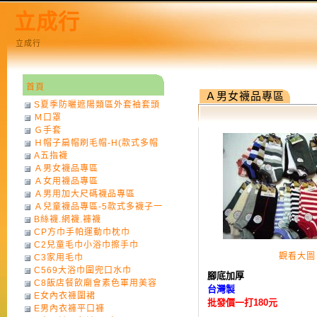
立成行
立成行
首頁
Ａ男女襪品專區
S夏季防曬遮陽類區外套袖套頭
Ｍ口罩
巾
Ｇ手套
Ｈ帽子扁帽刷毛帽-H(款式多帽
A五指襪
子一律不挑色)
Ａ男女襪品專區
Ａ女用襪品專區
Ａ男用加大尺碼襪品專區
Ａ兒童襪品專區-5款式多襪子一
B絲襪.網襪.褲襪
律不挑款式花色)
CP方巾手帕運動巾枕巾
C2兒童毛巾小浴巾擦手巾
觀看大圖
C3家用毛巾
C569大浴巾圍兜口水巾
腳底加厚
C8飯店餐飲廟會素色軍用美容
台灣製
E女內衣褲圍裙
巾
批發價一打180元
E男內衣褲平口褲