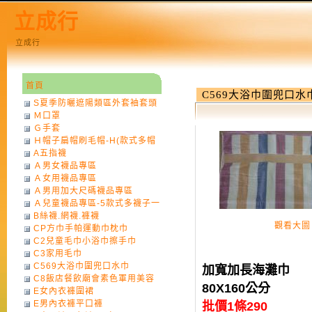
立成行
立成行
首頁
C569大浴巾圍兜口水
S夏季防曬遮陽類區外套袖套頭
Ｍ口罩
巾
Ｇ手套
Ｈ帽子扁帽刷毛帽-H(款式多帽
A五指襪
子一律不挑色)
Ａ男女襪品專區
Ａ女用襪品專區
Ａ男用加大尺碼襪品專區
Ａ兒童襪品專區-5款式多襪子一
B絲襪.網襪.褲襪
律不挑款式花色)
觀看大圖
CP方巾手帕運動巾枕巾
C2兒童毛巾小浴巾擦手巾
C3家用毛巾
C569大浴巾圍兜口水巾
加寬加長海灘巾
C8飯店餐飲廟會素色軍用美容
80X160公分
E女內衣褲圍裙
巾
E男內衣褲平口褲
批價1條290