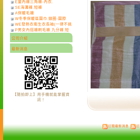
E童內褲三角褲-內衣.
SE海灘褲.短褲
A保暖毛襪
W冬季保暖區圍巾.頸圈-圍脖
WE發熱衣衛生衣長袖(一律不挑
P男女內搭褲刷毛褲.九分褲.短
色)-7
褲
公司介紹
最新消息
【隨拍即上】用手機就能掌握資
訊！
訂閱最新消息
訂