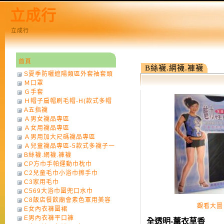
立成行
立成行
首頁
B絲襪.網襪.褲襪
S夏季防曬遮陽類區外套袖套頭
Ｍ口罩
巾
Ｇ手套
Ｈ帽子扁帽刷毛帽-H(款式多帽
A五指襪
子一律不挑色)
Ａ男女襪品專區
Ａ女用襪品專區
Ａ男用加大尺碼襪品專區
Ａ兒童襪品專區-5款式多襪子一
B絲襪.網襪.褲襪
律不挑款式花色)
CP方巾手帕運動巾枕巾
C2兒童毛巾小浴巾擦手巾
C3家用毛巾
C569大浴巾圍兜口水巾
C8飯店餐飲廟會素色軍用美容
觀看大圖
E女內衣褲圍裙
巾
E男內衣褲平口褲
全透明-薰衣草香