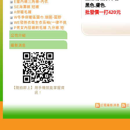
E童內褲三角褲-內衣.
黑色.膚色.
SE海灘褲.短褲
批發價一打420元
A保暖毛襪
W冬季保暖區圍巾.頸圈-圍脖
WE發熱衣衛生衣長袖(一律不挑
P男女內搭褲刷毛褲.九分褲.短
色)-7
褲
公司介紹
最新消息
【隨拍即上】用手機就能掌握資
訊！
訂閱最新消息
訂