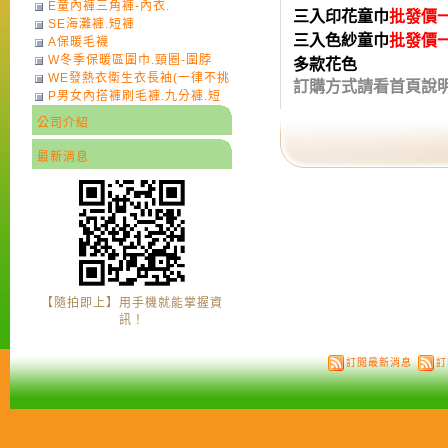
E童內褲三角褲-內衣.
三入印花童巾
批發價一
SE海灘褲.短褲
三入色紗童巾
批發價一
A保暖毛襪
W冬季保暖區圍巾.頸圈-圍脖
多款花色
WE發熱衣衛生衣長袖(一律不挑
訂購方式請看首頁說
P男女內搭褲刷毛褲.九分褲.短
色)-7
褲
公司介紹
最新消息
【隨拍即上】用手機就能掌握資
訊！
訂閱最新消息
訂