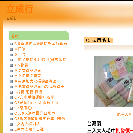
立成行
立成行
首頁
C3家用毛巾
S夏季防曬遮陽類區外套袖套頭
Ｍ口罩
巾
Ｇ手套
Ｈ帽子扁帽刷毛帽-H(款式多帽
A五指襪
子一律不挑色)
Ａ男女襪品專區
Ａ女用襪品專區
Ａ男用加大尺碼襪品專區
Ａ兒童襪品專區-5款式多襪子一
B絲襪.網襪.褲襪
律不挑款式花色)
CP方巾手帕運動巾枕巾
C2兒童毛巾小浴巾擦手巾
C3家用毛巾
C569大浴巾圍兜口水巾
觀看大圖
C8飯店餐飲廟會素色軍用美容
台灣製
E女內衣褲圍裙
巾
E男內衣褲平口褲
三入大人毛巾
批發價一