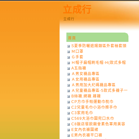
立成行
立成行
首頁
S夏季防曬遮陽類區外套袖套頭
Ｍ口罩
巾
Ｇ手套
Ｈ帽子扁帽刷毛帽-H(款式多帽
A五指襪
子一律不挑色)
Ａ男女襪品專區
Ａ女用襪品專區
Ａ男用加大尺碼襪品專區
Ａ兒童襪品專區-5款式多襪子一
B絲襪.網襪.褲襪
律不挑款式花色)
CP方巾手帕運動巾枕巾
C2兒童毛巾小浴巾擦手巾
C3家用毛巾
C569大浴巾圍兜口水巾
C8飯店餐飲廟會素色軍用美容
E女內衣褲圍裙
巾
E男內衣褲平口褲