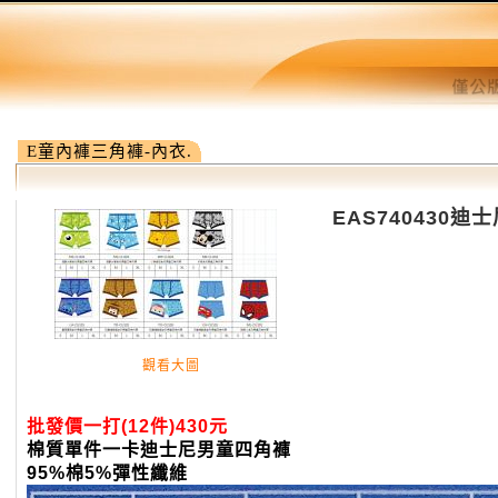
E童內褲三角褲-內衣.
EAS740430
觀看大圖
批發價一打(12件)430元
棉質單件一卡迪士尼男童四角褲
95%棉5%彈性纖維