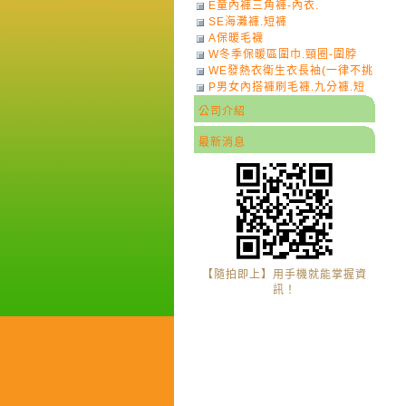
E童內褲三角褲-內衣.
SE海灘褲.短褲
A保暖毛襪
W冬季保暖區圍巾.頸圈-圍脖
WE發熱衣衛生衣長袖(一律不挑
P男女內搭褲刷毛褲.九分褲.短
色)-7
褲
公司介紹
最新消息
【隨拍即上】用手機就能掌握資
訊！