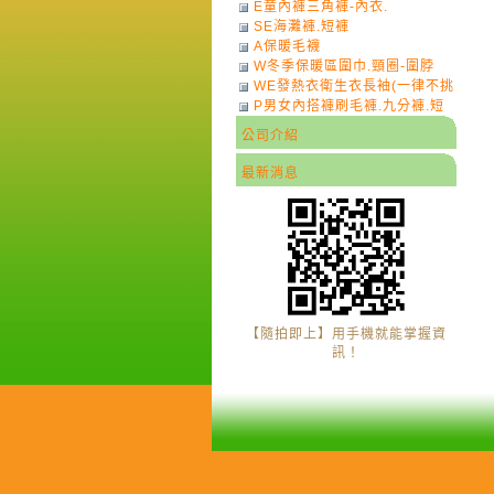
E童內褲三角褲-內衣.
SE海灘褲.短褲
A保暖毛襪
W冬季保暖區圍巾.頸圈-圍脖
WE發熱衣衛生衣長袖(一律不挑
P男女內搭褲刷毛褲.九分褲.短
色)-7
褲
公司介紹
最新消息
【隨拍即上】用手機就能掌握資
訊！