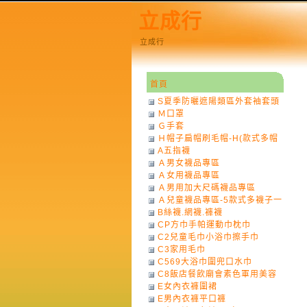
立成行
立成行
首頁
S夏季防曬遮陽類區外套袖套頭
Ｍ口罩
巾
Ｇ手套
Ｈ帽子扁帽刷毛帽-H(款式多帽
A五指襪
子一律不挑色)
Ａ男女襪品專區
Ａ女用襪品專區
Ａ男用加大尺碼襪品專區
Ａ兒童襪品專區-5款式多襪子一
B絲襪.網襪.褲襪
律不挑款式花色)
CP方巾手帕運動巾枕巾
C2兒童毛巾小浴巾擦手巾
C3家用毛巾
C569大浴巾圍兜口水巾
C8飯店餐飲廟會素色軍用美容
E女內衣褲圍裙
巾
E男內衣褲平口褲