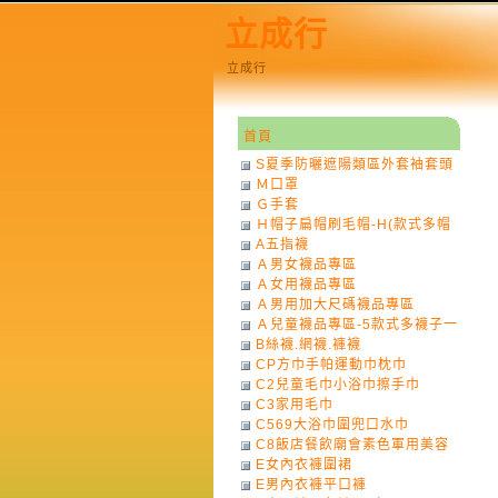
立成行
立成行
首頁
S夏季防曬遮陽類區外套袖套頭
Ｍ口罩
巾
Ｇ手套
Ｈ帽子扁帽刷毛帽-H(款式多帽
A五指襪
子一律不挑色)
Ａ男女襪品專區
Ａ女用襪品專區
Ａ男用加大尺碼襪品專區
Ａ兒童襪品專區-5款式多襪子一
B絲襪.網襪.褲襪
律不挑款式花色)
CP方巾手帕運動巾枕巾
C2兒童毛巾小浴巾擦手巾
C3家用毛巾
C569大浴巾圍兜口水巾
C8飯店餐飲廟會素色軍用美容
E女內衣褲圍裙
巾
E男內衣褲平口褲