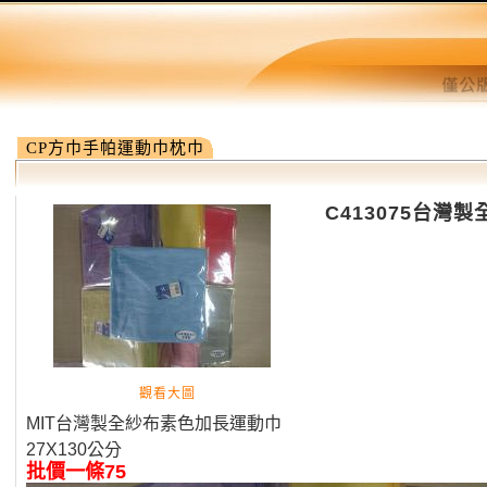
CP方巾手帕運動巾枕巾
C413075台灣
觀看大圖
MIT台灣製全
紗布素色加長運動巾
27X130公分
批價一條75