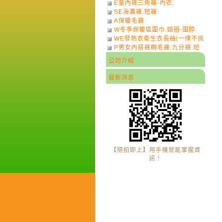
E童內褲三角褲-內衣.
SE海灘褲.短褲
A保暖毛襪
W冬季保暖區圍巾.頸圈-圍脖
WE發熱衣衛生衣長袖(一律不挑
P男女內搭褲刷毛褲.九分褲.短
色)-7
褲
公司介紹
最新消息
【隨拍即上】用手機就能掌握資
訊！