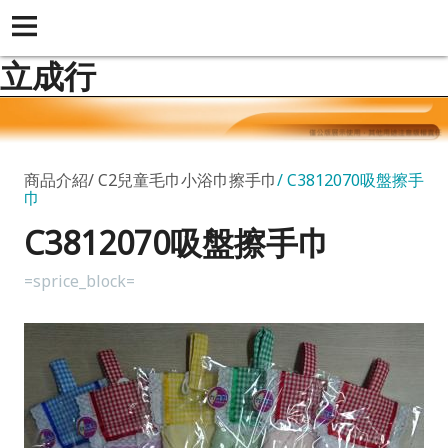
立成行
商品介紹
C2兒童毛巾小浴巾擦手巾
C3812070吸盤擦手
巾
C3812070吸盤擦手巾
=sprice_block=