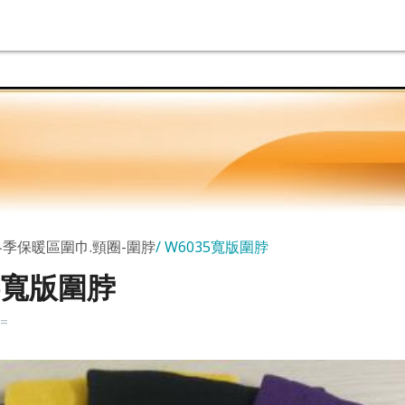
冬季保暖區圍巾.頸圈-圍脖
W6035寬版圍脖
35寬版圍脖
k=