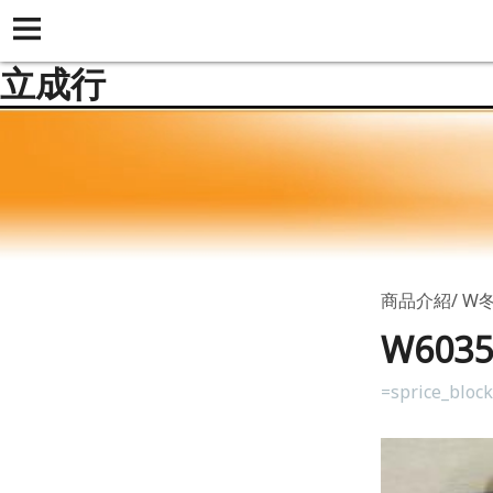
立成行
商品介紹
W
W60
=sprice_bloc