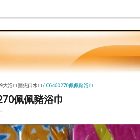
69大浴巾圍兜口水巾
C6460270佩佩豬浴巾
0270佩佩豬浴巾
k=