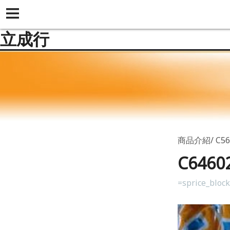
立成行
商品介紹
C5
C646
=sprice_bloc