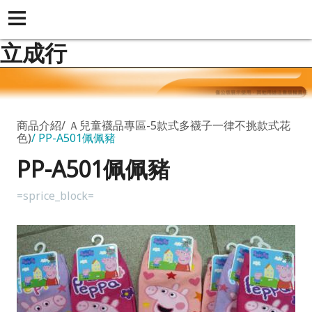
立成行
商品介紹
Ａ兒童襪品專區-5款式多襪子一律不挑款式花
色)
PP-A501佩佩豬
PP-A501佩佩豬
=sprice_block=