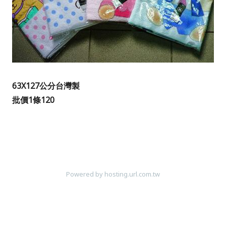
63X127公分台灣製
批價1條120
Powered by hosting.url.com.tw