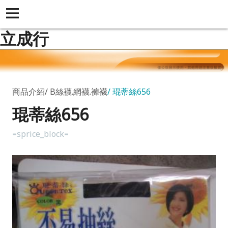
立成行
商品介紹
B絲襪.網襪.褲襪
琨蒂絲656
琨蒂絲656
=sprice_block=