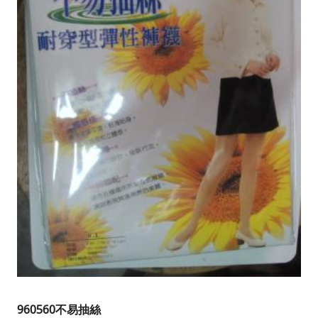
960560不易抽絲