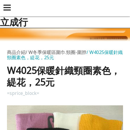
立成行
商品介紹
W冬季保暖區圍巾.頸圈-圍脖
W4025保暖針織
頸圈素色，緹花，25元
W4025保暖針織頸圈素色，
緹花，25元
=sprice_block=