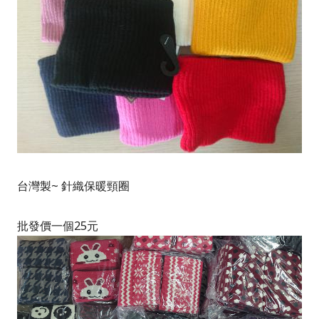
台灣製~ 針織保暖頸圈
批發價一個25元