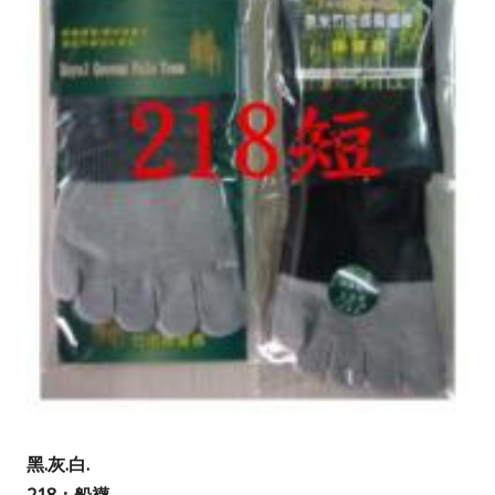
黑.灰.白.
218：船襪