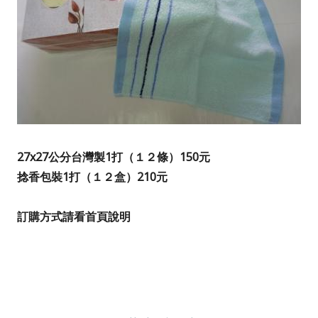
27x27公分台灣製
1打（１２條）150元
捻香包裝1打（１２盒）
210元
訂購方式請看首頁說明