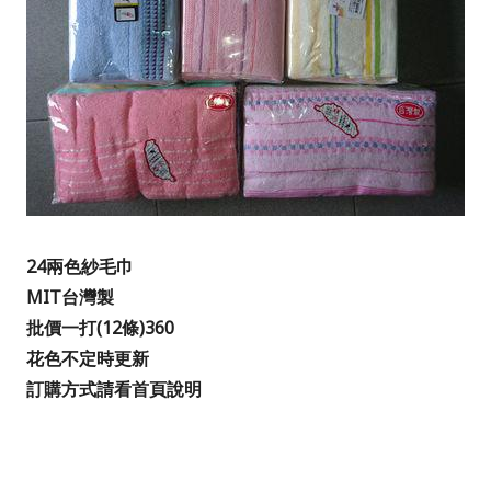
24兩色紗毛巾
MIT台灣製
批價一打(12條)360
花色不定時更新
訂購方式請看首頁說明