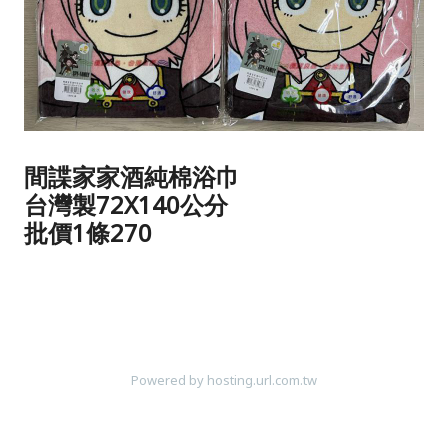
間諜家家酒純棉浴巾
台灣製72X140公分
批價1條270
Powered by hosting.url.com.tw