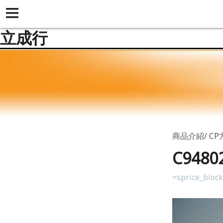
立成行
商品介紹
C
C948
=sprice_bloc