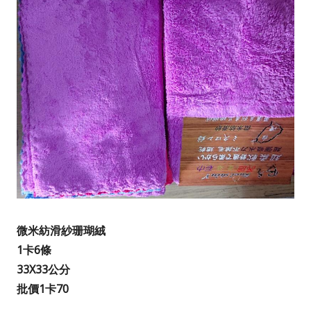
微米紡滑紗珊瑚絨
1卡6條
33X33
公分
批價1卡70