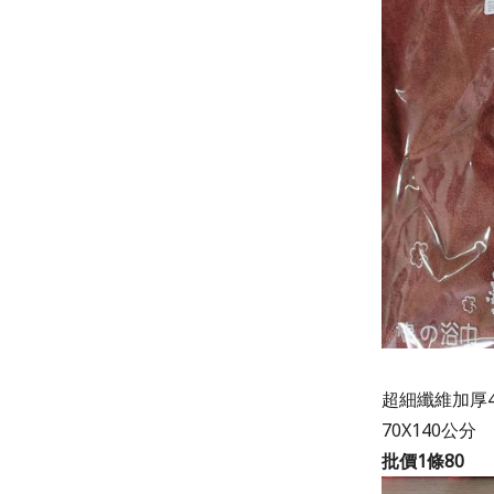
超細纖維加厚4
70X140公分
批價1條80