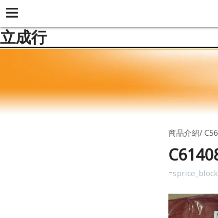
立成行
商品介紹
C5
C614
=sprice_bloc