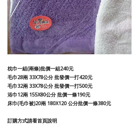
枕巾一組(兩條)
批價一組240元
毛巾28兩 33X78公分
批發價一打420元
毛巾32兩 33X78公分
批發價一打500元
浴巾12兩 155X80公分
批價一條190
元
床巾(毛巾被)20兩 180X120 公分
批價一條380元
訂購方式請看首頁說明