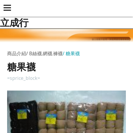
立成行
商品介紹
B絲襪.網襪.褲襪
糖果襪
糖果襪
=sprice_block=