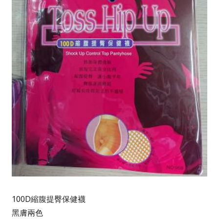
100D縮腹提臀保健襪
黑膚兩色