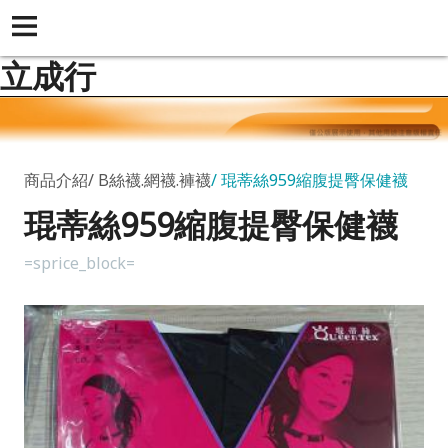
立成行
商品介紹
B絲襪.網襪.褲襪
琨蒂絲959縮腹提臀保健襪
琨蒂絲959縮腹提臀保健襪
=sprice_block=