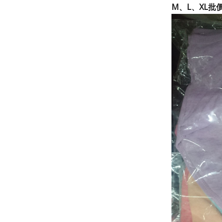
M、L、XL
批價