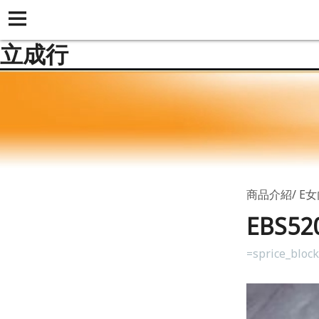
立成行
商品介紹
E
EBS5
=sprice_bloc